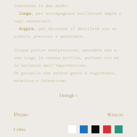
indossata in due modi:
–
lunga
, per accompagnare scollature ampie o
capi essenziali
–
doppia
, per decorare il décolleté con un
simbolo prezioso e personale.
Cinque pietre semipreziose, annodate una a
una lungo la catena sottile, portano con sé
la bellezza dell’imperfezione.
Un gioiello che unisce gesto e significato,
estetica e intenzione.
Dettagli +
Prezzo
€
112,00
Colore