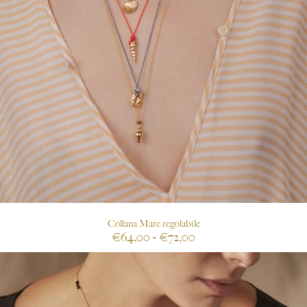
Collana Mare regolabile
€
64,00
-
€
72,00