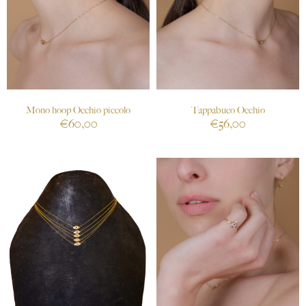
Mono hoop Occhio piccolo
Tappabuco Occhio
€
60,00
€
56,00