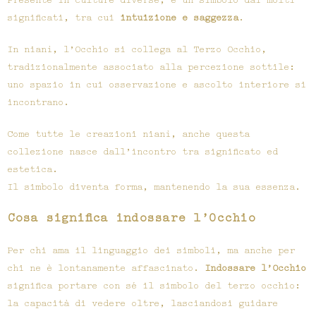
Presente in culture diverse, è un simbolo dai molti
significati, tra cui
intuizione e saggezza
.
In nianì, l’Occhio si collega al Terzo Occhio,
tradizionalmente associato alla percezione sottile:
uno spazio in cui osservazione e ascolto interiore si
incontrano.
Come tutte le creazioni nianì, anche questa
collezione nasce dall’incontro tra significato ed
estetica.
Il simbolo diventa forma, mantenendo la sua essenza.
Cosa significa indossare l’Occhio
Per chi ama il linguaggio dei simboli, ma anche per
chi ne è lontanamente affascinato.
Indossare l’Occhio
significa portare con sé il simbolo del terzo occhio:
la capacità di vedere oltre, lasciandosi guidare