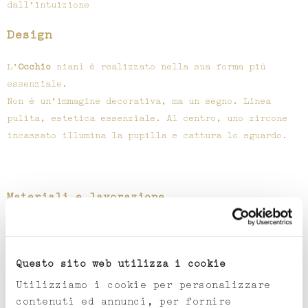
dall’intuizione
Design
L’
Occhio
nianì è realizzato nella sua forma più
essenziale.
Non è un’immagine decorativa, ma un segno. Linea
pulita, estetica essenziale. Al centro, uno zircone
incassato illumina la pupilla e cattura lo sguardo.
Materiali e lavorazione
I gioielli della Collezione Occhio sono realizzati a
mano in argento 925, in Italia, con la tecnica della
cera persa.
Questo sito web utilizza i cookie
Utilizziamo i cookie per personalizzare
Ogni pezzo mantiene leggere irregolarità che
contenuti ed annunci, per fornire