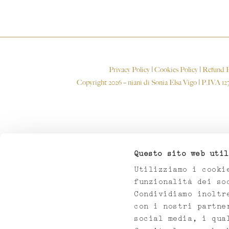
Privacy Policy
|
Cookies Policy
|
Refund P
Copyright 2026 – nianì di Sonia Elsa Vigo | P.IV
Questo sito web util
Utilizziamo i cooki
funzionalità dei so
Condividiamo inoltr
con i nostri partne
social media, i qua