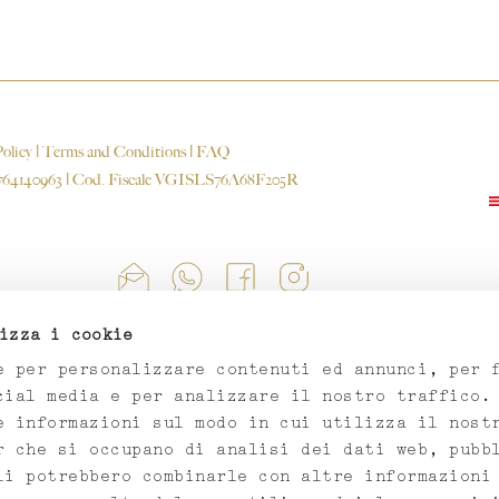
olicy
|
Terms and Conditions
|
FAQ
A 12764140963 | Cod. Fiscale VGISLS76A68F205R
izza i cookie
e per personalizzare contenuti ed annunci, per 
cial media e per analizzare il nostro traffico.
e informazioni sul modo in cui utilizza il nost
r che si occupano di analisi dei dati web, pubb
li potrebbero combinarle con altre informazioni